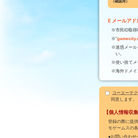
（確認用）
Ｅメールアド
※市民ID取
※"
gamecity.
※迷惑メール
い。
※使い捨てメ
※海外ドメイ
コーエーテク
同意します。
【個人情報収
登録の際に提供
モゲームスの
●お問い合わせ