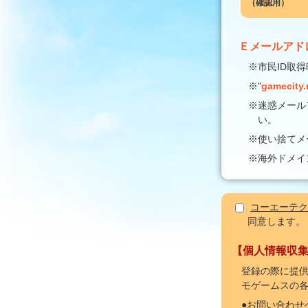
（確認用）
Ｅメールアド
※市民ID取
※"
gamecity.
※迷惑メール
い。
※使い捨てメ
※海外ドメイ
コーエーテク
同意します。
【個人情報収
登録の際に提供
モゲームスの
●お問い合わせ